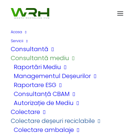
Acasa
Servicii
Consultantă
Consultantă mediu
Raportări Mediu
Managementul Deșeurilor
Noutăți, sfaturi și
Raportare ESG
informații utile
Consultanță CBAM
Autorizație de Mediu
Colectare
Colectare deșeuri reciclabile
Contactează-ne
Colectare ambalaje