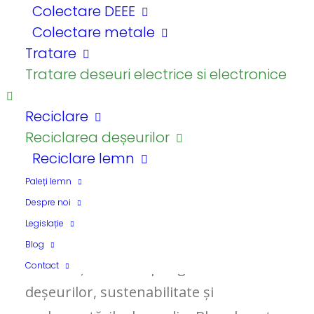
Colectare DEEE
Colectare metale
Tratare
Tratare deseuri electrice si electronice
Reciclare
Reciclarea deșeurilor
Reciclare lemn
Resurse Utile
Paleți lemn
Despre noi
Legislație
Descoperă ultimele noutăți, sfaturi și
Blog
informații utile despre gestionarea
Contact
deșeurilor, sustenabilitate și