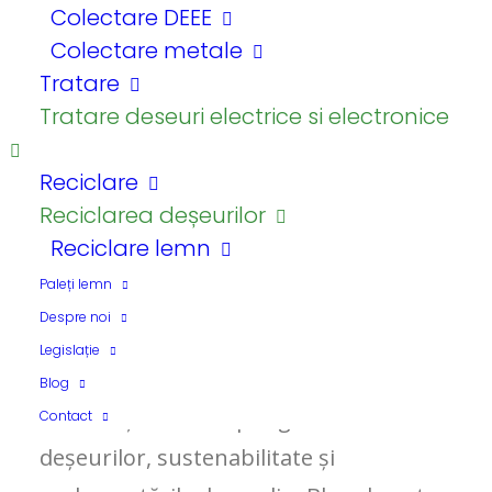
Colectare DEEE
Colectare metale
Tratare
Tratare deseuri electrice si electronice
Reciclare
Reciclarea deșeurilor
Reciclare lemn
Resurse Utile
Paleți lemn
Despre noi
Legislație
Descoperă ultimele noutăți, sfaturi și
Blog
informații utile despre gestionarea
Contact
deșeurilor, sustenabilitate și