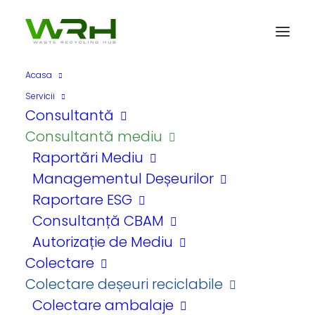
Acasa
Servicii
Consultantă
Consultantă mediu
Raportări Mediu
Managementul Deșeurilor
Noutăți, sfaturi și
Raportare ESG
informații utile
Consultanță CBAM
Autorizație de Mediu
Colectare
Colectare deșeuri reciclabile
Contactează-ne
Colectare ambalaje