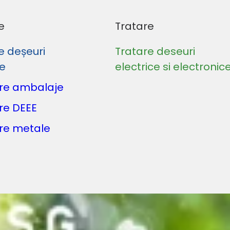
e
Tratare
e deșeuri
Tratare deseuri
le
electrice si electronic
re ambalaje
re DEEE
re metale