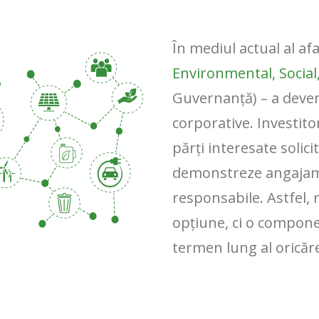
În mediul actual al afa
Environmental, Socia
Guvernanță) – a deveni
corporative. Investitor
părți interesate solici
demonstreze angajamen
responsabile. Astfel,
opțiune, ci o compone
termen lung al oricăre