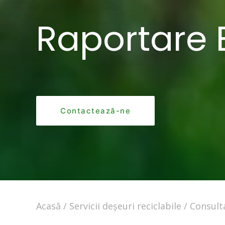
Raportare 
Contactează-ne
Acasă
Servicii deșeuri reciclabile
Consult