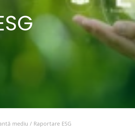
ESG
antă mediu
Raportare ESG