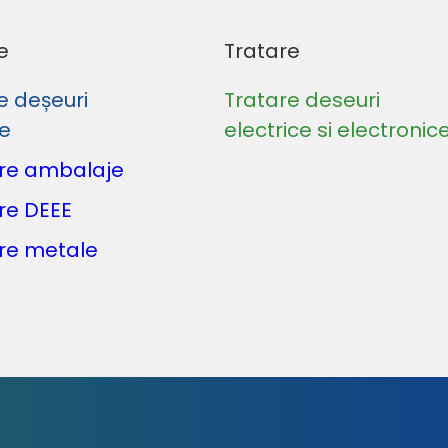
e
Tratare
e deșeuri
Tratare deseuri
le
electrice si electronic
re ambalaje
re DEEE
re metale