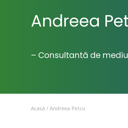
Andreea Pe
– Consultantă de mediu 
Acasă
Andreea Petcu