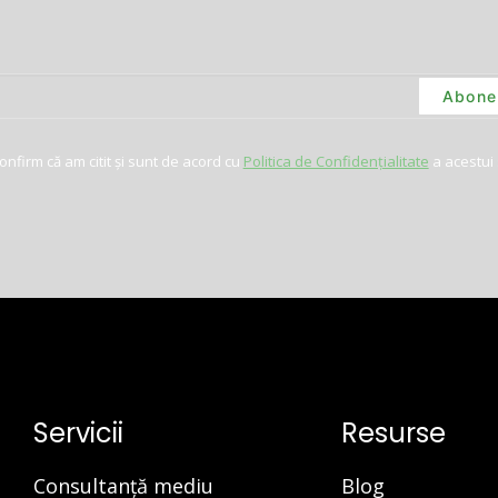
nfirm că am citit și sunt de acord cu
Politica de Confidențialitate
a acestui 
Servicii
Resurse
Consultanță mediu
Blog