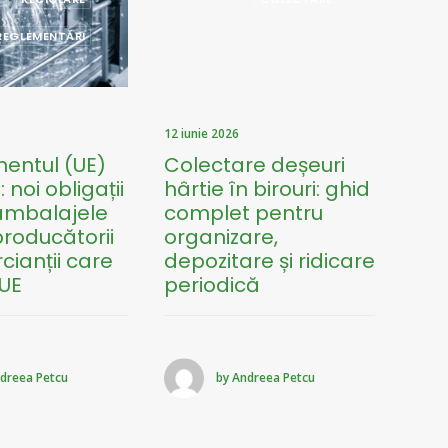
REGLEMENTĂRI
12 iunie 2026
8 mai
entul (UE)
Colectare deșeuri
Ind
 noi obligații
hârtie în birouri: ghid
med
 ambalajele
complet pentru
ese
roducătorii
organizare,
com
cianții care
depozitare și ridicare
pro
 UE
periodică
dreea Petcu
by Andreea Petcu