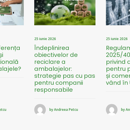
25 iunie 2026
25 iunie 2026
ferența
Îndeplinirea
Regulam
și
obiectivelor de
2025/40:
țională
reciclare a
privind
lajele?
ambalajelor:
pentru p
strategie pas cu pas
și comer
pentru companii
vând în
responsabile
etcu
by Andreea Petcu
by An