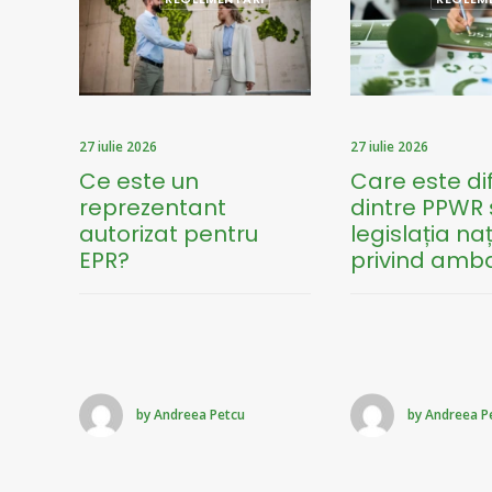
27 iulie 2026
27 iulie 2026
Ce este un
Care este di
reprezentant
dintre PPWR 
autorizat pentru
legislația na
EPR?
privind amba
by Andreea Petcu
by Andreea P