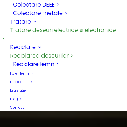
Colectare DEEE
colectarea deșeurilor
Colectare metale
și eficientizează
Tratare
Tratare deseuri electrice si electronice
procesul de reciclare
Reciclare
By
Andreea Petcu
Reciclarea deșeurilor
Reciclare lemn
Paleți lemn
Despre noi
Legislație
Blog
Contact