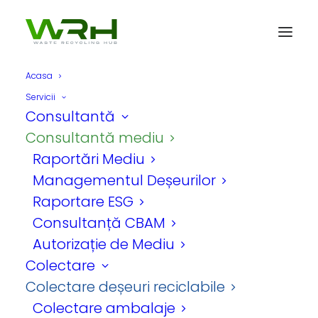
Acasa
Servicii
Consultantă
Consultantă mediu
Raportări Mediu
Managementul Deșeurilor
Raportare ESG
Consultanță CBAM
In
Reciclare
,
Colectare
•
4 martie
Autorizație de Mediu
2026
•
10 Minute
Colectare
Cum transformă
Colectare deșeuri reciclabile
digitalizarea
Colectare ambalaje