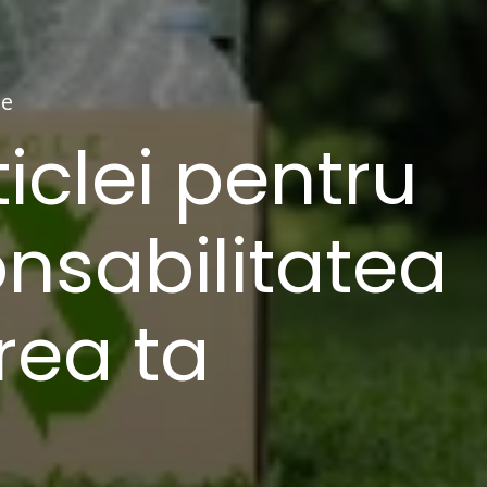
te
ticlei pentru
onsabilitatea
rea ta