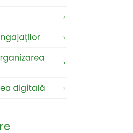
ngajaților
organizarea
ea digitală
are