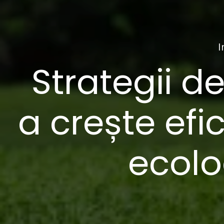
I
Strategii de
a crește efi
ecolo