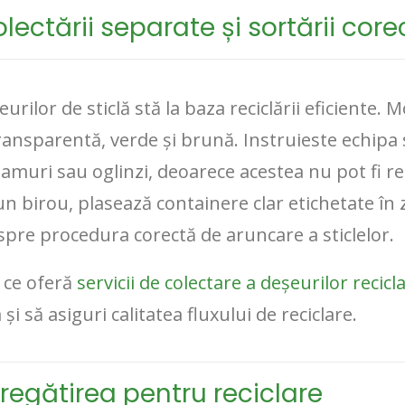
lectării separate și sortării core
rilor de sticlă stă la baza reciclării eficiente.
transparentă, verde și brună. Instruieste echipa
eamuri sau oglinzi, deoarece acestea nu pot fi r
n birou, plasează containere clar etichetate în 
spre procedura corectă de aruncare a sticlelor.
 ce oferă
servicii de colectare a deșeurilor recicl
și să asiguri calitatea fluxului de reciclare.
pregătirea pentru reciclare