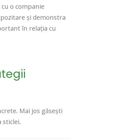
ă cu o companie
depozitare și demonstra
rtant în relația cu
tegii
crete. Mai jos găsești
sticlei.