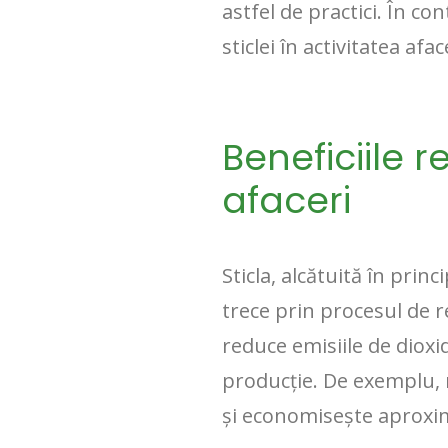
astfel de practici. În con
sticlei în activitatea aface
Beneficiile r
afaceri
Sticla, alcătuită în princ
trece prin procesul de re
reduce emisiile de dioxi
producție. De exemplu, r
și economisește aproxima