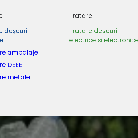
e
Tratare
e deșeuri
Tratare deseuri
le
electrice si electronic
re ambalaje
re DEEE
re metale