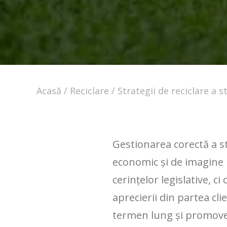
Acasă
Reciclare
Strategii de reciclare a s
Gestionarea corectă a st
economic și de imagine
cerințelor legislative, c
aprecierii din partea cli
termen lung și promovea