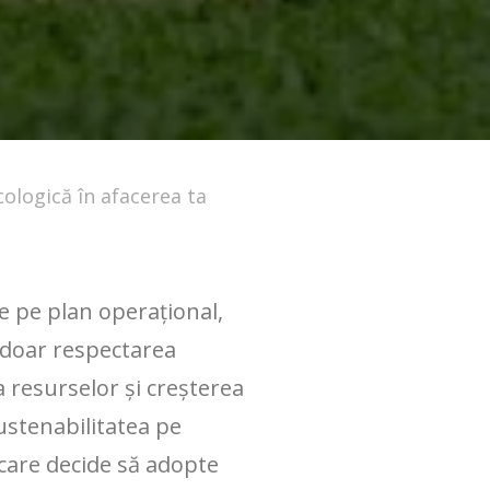
ecologică în afacerea ta
le pe plan operațional,
 doar respectarea
ea resurselor și creșterea
sustenabilitatea pe
care decide să adopte