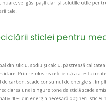
tinuare, vei găsi pașii clari și soluțiile utile pent
rii tale.
eciclării sticlei pentru me
ipal din siliciu, sodiu și calciu, păstrează calitate
ciclare. Prin refolosirea eficientă a acestui mat
d de carbon, scade consumul de energie și, implic
eciclarea unei singure tone de sticlă scade emis
tiv 40% din energia necesară obținerii sticlei n