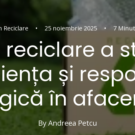
n
Reciclare
•
25 noiembrie 2025
•
7 Minu
 reciclare a s
ciența și resp
gică în aface
By
Andreea Petcu