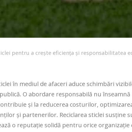
ticlei pentru a crește eficiența și responsabilitatea 
iclei în mediul de afaceri aduce schimbări vizibi
 publică. O abordare responsabilă nu înseamnă
i contribuie și la reducerea costurilor, optimizar
enților și partenerilor. Reciclarea sticlei susține 
ză o reputație solidă pentru orice organizație 