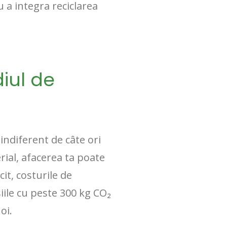
ru a integra reciclarea
diul de
a indiferent de câte ori
erial, afacerea ta poate
it, costurile de
iile cu peste 300 kg CO₂
oi.