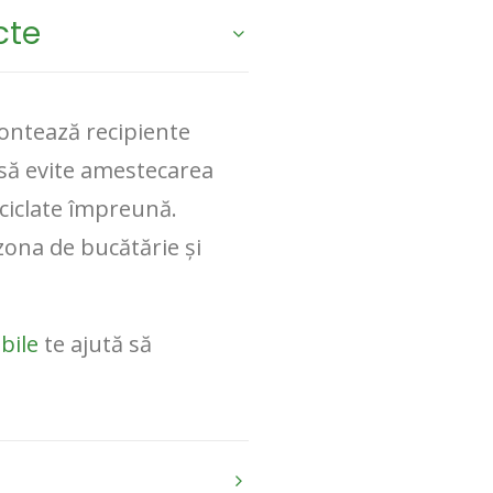
cte
 Montează recipiente
 să evite amestecarea
eciclate împreună.
zona de bucătărie și
abile
te ajută să