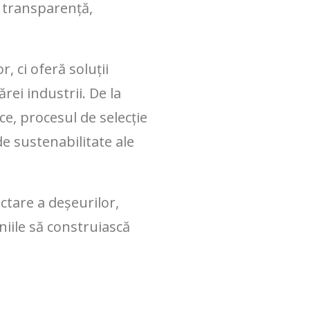
a transparență,
, ci oferă soluții
rei industrii. De la
e, procesul de selecție
de sustenabilitate ale
ectare a deșeurilor,
niile să construiască