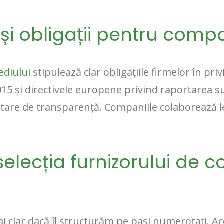
și obligații pentru compa
ediului
stipulează clar obligațiile firmelor în priv
15 și directivele europene privind raportarea sus
are de transparență. Companiile colaborează le
selecția furnizorului de c
i clar dacă îl structurăm pe pași numerotați. 