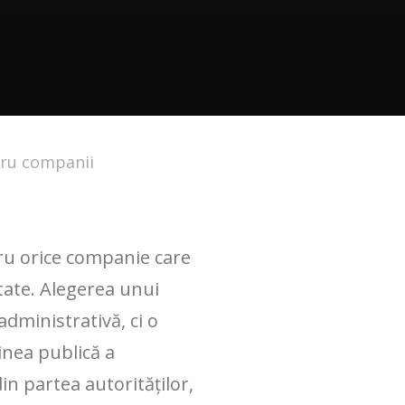
ntru companii
tru orice companie care
itate. Alegerea unui
administrativă, ci o
ginea publică a
in partea autorităților,