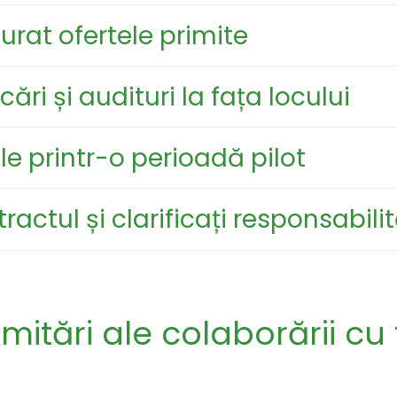
turat ofertele primite
icări și audituri la fața locului
iile printr-o perioadă pilot
ractul și clarificați responsabilit
imitări ale colaborării cu 