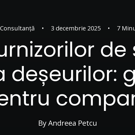
Consultanță
•
3 decembrie 2025
•
7 Min
urnizorilor de 
 deșeurilor: 
entru compan
By
Andreea Petcu