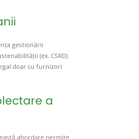
nii
ința gestionării
tenabilității (ex. CSRD)
gal doar cu furnizori
olectare a
Această abordare permite