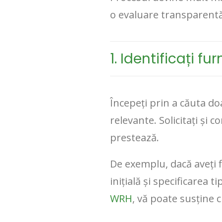
o evaluare transparentă
1. Identificați fur
Începeți prin a căuta do
relevante. Solicitați și
prestează.
De exemplu, dacă aveți fl
inițială și specificarea
WRH
, vă poate susține c