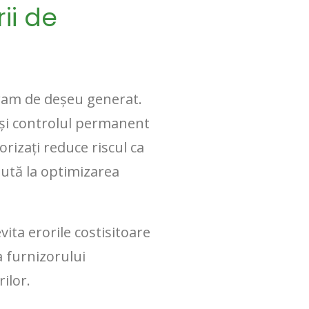
ii de
gram de deșeu generat.
r și controlul permanent
rizați reduce riscul ca
jută la optimizarea
ita erorile costisitoare
a furnizorului
ilor.