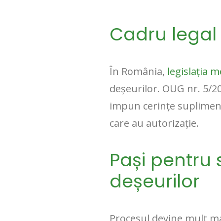
Cadru legal 
În România,
legislația m
deșeurilor. OUG nr. 5/20
impun cerințe supliment
care au autorizație.
Pași pentru 
deșeurilor
Procesul devine mult ma