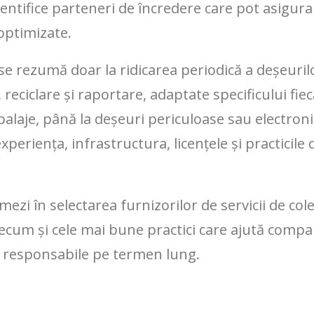
entifice parteneri de încredere care pot asigur
optimizate.
e rezumă doar la ridicarea periodică a deșeurilor
reciclare și raportare, adaptate specificului fiecă
laje, până la deșeuri periculoase sau electronic
xperiența, infrastructura, licențele și practicile 
rmezi în selectarea furnizorilor de servicii de col
precum și cele mai bune practici care ajută compa
și responsabile pe termen lung.