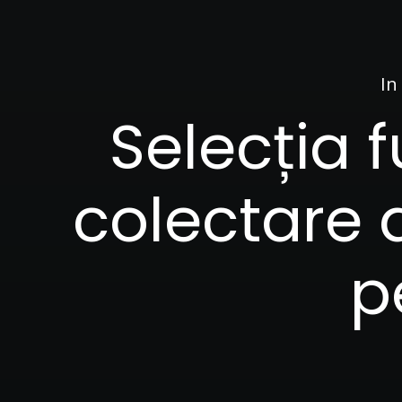
In
Selecția f
colectare a
p