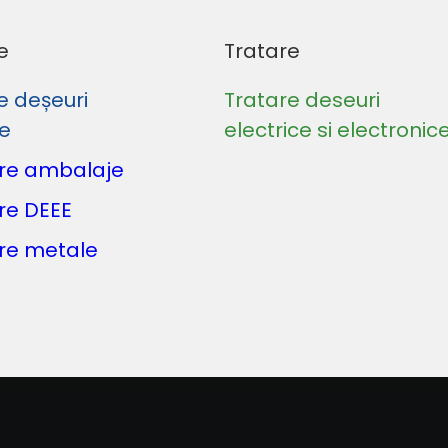
e
Tratare
e deșeuri
Tratare deseuri
le
electrice si electronic
re ambalaje
re DEEE
re metale