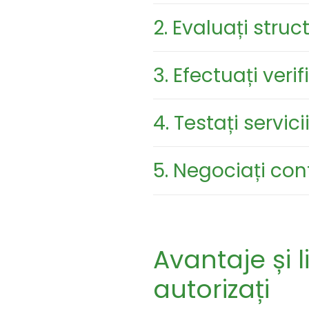
2. Evaluați struc
3. Efectuați verif
4. Testați servic
5. Negociați cont
Avantaje și l
autorizați