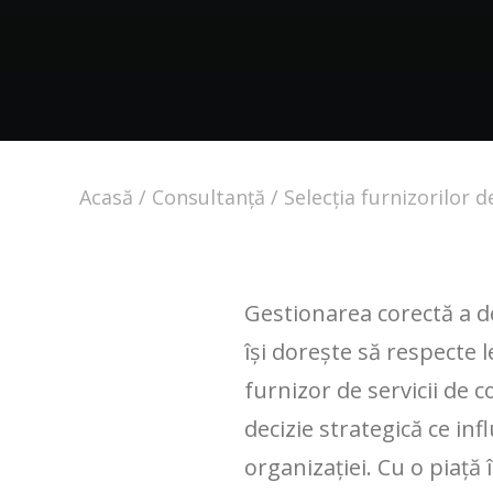
Acasă
Consultanță
Selecția furnizorilor 
Gestionarea corectă a d
își dorește să respecte 
furnizor de servicii de c
decizie strategică ce inf
organizației. Cu o piață 