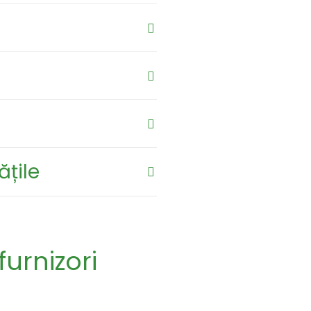
ățile
furnizori