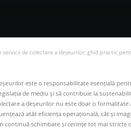
de servicii de colectare a deșeurilor: ghid practic pe
eșeurilor este o responsabilitate esențială pen
legislația de mediu și să contribuie la sustenabil
olectare a deșeurilor nu este doar o formalitate 
luențează atât eficiența operațională, cât și ima
în continuă schimbare și cerințe tot mai stricte d