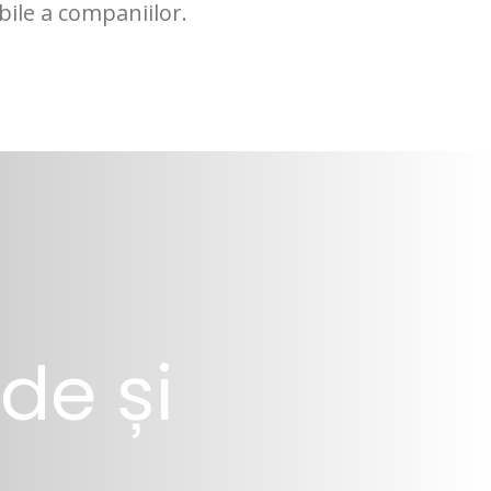
ile a companiilor.
de și