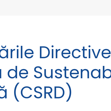
ile Directive
 de Sustenabi
ă (CSRD)