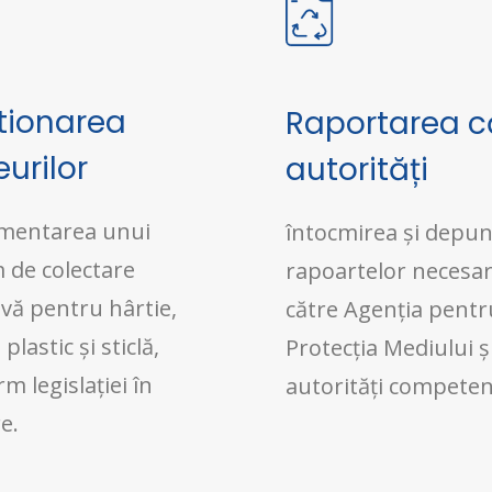
tionarea
Raportarea c
urilor
autorități
mentarea unui
întocmirea și depu
 de colectare
rapoartelor necesa
ivă pentru hârtie,
către Agenția pentr
plastic și sticlă,
Protecția Mediului și
m legislației în
autorități competen
e.