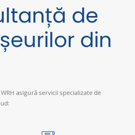
ultanță de
eurilor din
 WRH asigură servicii specializate de
lud: