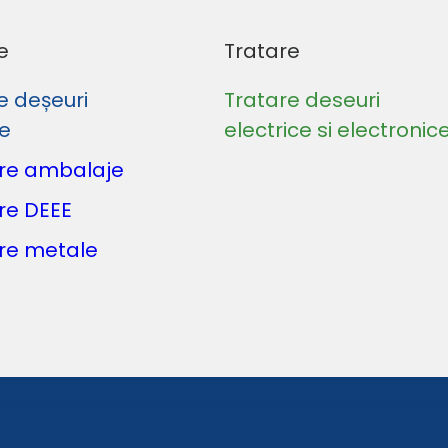
e
Tratare
e deșeuri
Tratare deseuri
le
electrice si electronic
re ambalaje
re DEEE
re metale