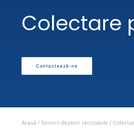
Colectare p
Contactează-ne
Acasă
Servicii deșeuri reciclabile
Colectar