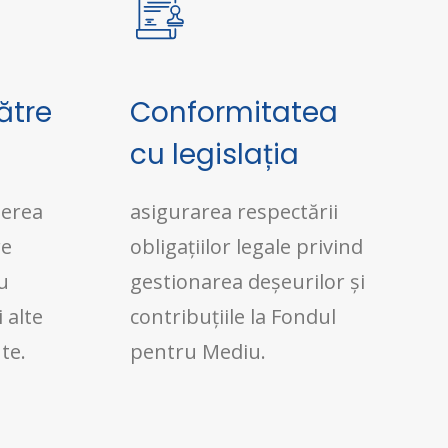
ătre
Conformitatea
cu legislația
nerea
asigurarea respectării
re
obligațiilor legale privind
u
gestionarea deșeurilor și
 alte
contribuțiile la Fondul
te.
pentru Mediu.