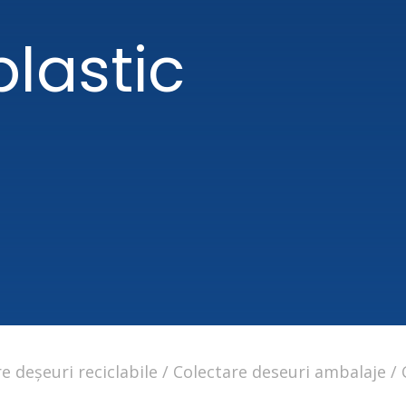
lastic
e deșeuri reciclabile
Colectare deseuri ambalaje