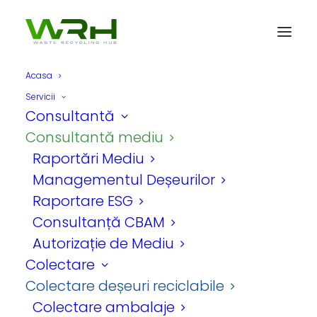
Acasa
Servicii
Consultantă
Consultantă mediu
Raportări Mediu
Managementul Deșeurilor
Colectare hârtie și
Raportare ESG
carton
Consultanță CBAM
Autorizație de Mediu
Colectare
Colectare deșeuri reciclabile
Contactează-ne
Colectare ambalaje