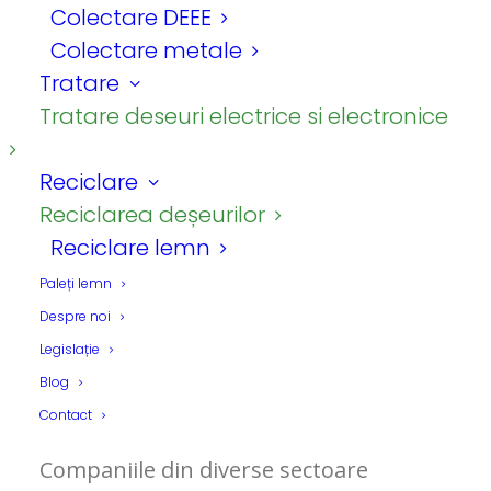
Colectare DEEE
Colectare metale
Tratare
Tratare deseuri electrice si electronice
Reciclare
Reciclarea deșeurilor
Reciclare lemn
Acasă
Servicii deșeuri reciclabile
Colectare deșeuri reciclabile
Paleți lemn
Despre noi
Colectare deseuri ambalaje
Legislație
Colectare hârtie și carton
Blog
Contact
Companiile din diverse sectoare