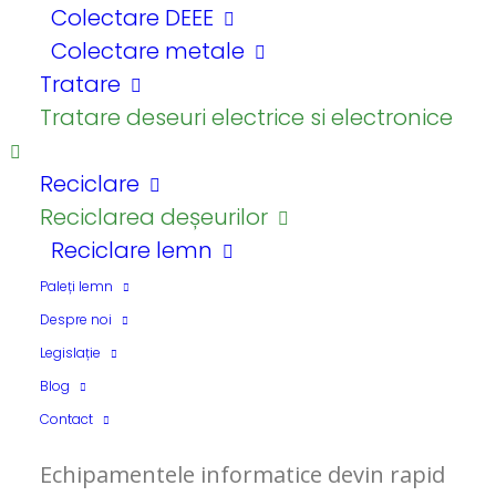
Colectare DEEE
Colectare metale
Tratare
Tratare deseuri electrice si electronice
Reciclare
Reciclarea deșeurilor
Reciclare lemn
Acasă
Servicii deșeuri reciclabile
Colectare deșeuri reciclabile
Paleți lemn
Despre noi
Colectare DEEE
Legislație
Colectare echipamente IT
Blog
Contact
Echipamentele informatice devin rapid