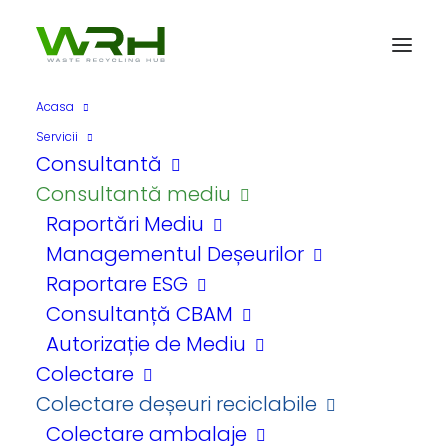
Acasa
Servicii
Consultantă
Consultantă mediu
Raportări Mediu
Managementul Deșeurilor
Colectare
Raportare ESG
echipamente IT
Consultanță CBAM
Autorizație de Mediu
Colectare
Colectare deșeuri reciclabile
Contactează-ne
Colectare ambalaje