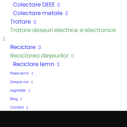
un audit de mediu in
Colectare DEEE
Colectare metale
gestionarea
Tratare
deseurilor
Tratare deseuri electrice si electronice
By
Andreea Petcu
Reciclare
Reciclarea deșeurilor
Reciclare lemn
Paleți lemn
Despre noi
Legislație
Blog
Contact