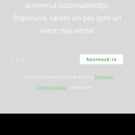
domeniul sustenabilității.
Împreună, facem un pas spre un
viitor mai verde!
Confirm că am citit și sunt de acord cu
Politica de
Confidențialitate
a acestui site.