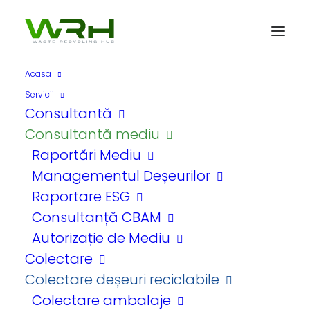
Acasa
Servicii
Consultantă
Consultantă mediu
Raportări Mediu
Managementul Deșeurilor
Raportare ESG
Consultanță CBAM
Autorizație de Mediu
In
Gestionare
•
18 septembrie
2025
•
10 Minute
Colectare
Colectare deșeuri reciclabile
Cum se pregateste
Colectare ambalaje